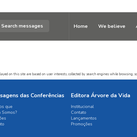
Search messages
Home
We believe
ayed on this site are based on user interests, collected by search engines while browsing, so
sagens das Conferências
Editora Árvore da Vida
os que
Institucional
 Somos?
Contato
ões
Lançamentos
ato
Promoções