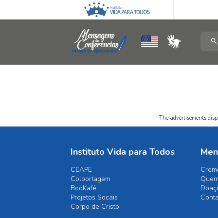
The advertisements displ
Instituto Vida para Todos
Men
CEAPE
Crem
Colportagem
Quem
BooKafé
Doaç
Projetos Socais
Cont
Corpo de Cristo