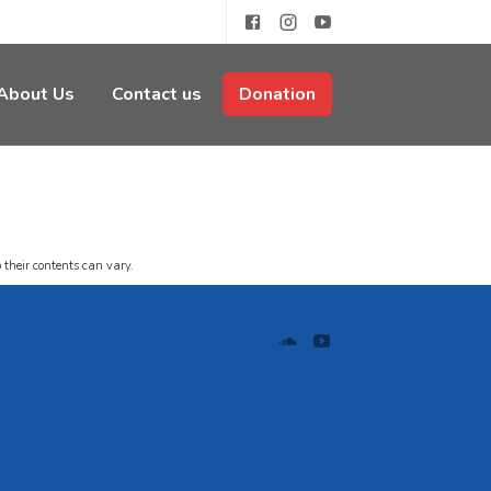
About Us
Contact us
Donation
 their contents can vary.