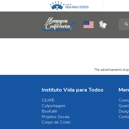
The advertisements displ
Instituto Vida para Todos
Men
CEAPE
Crem
Colportagem
Quem
BooKafé
Doaç
Projetos Socais
Cont
Corpo de Cristo