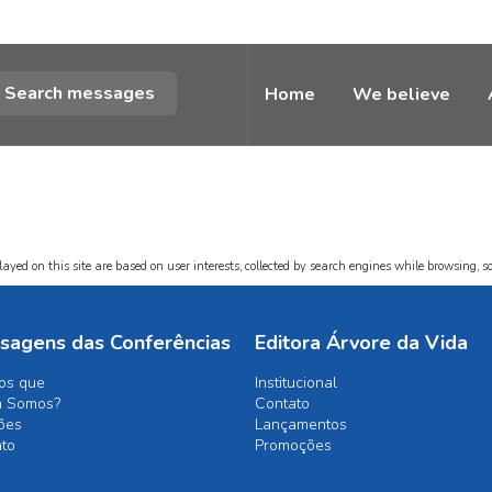
Search messages
Home
We believe
ayed on this site are based on user interests, collected by search engines while browsing, so
sagens das Conferências
Editora Árvore da Vida
os que
Institucional
 Somos?
Contato
ões
Lançamentos
ato
Promoções