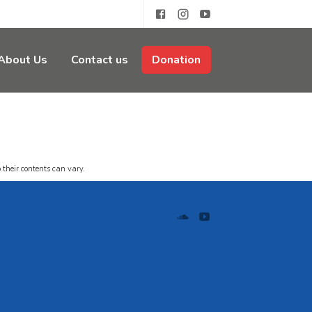
About Us
Contact us
Donation
 their contents can vary.