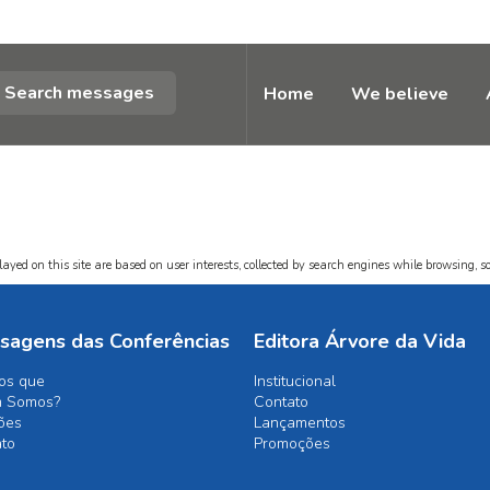
Search messages
Home
We believe
ayed on this site are based on user interests, collected by search engines while browsing, so
sagens das Conferências
Editora Árvore da Vida
os que
Institucional
 Somos?
Contato
ões
Lançamentos
ato
Promoções