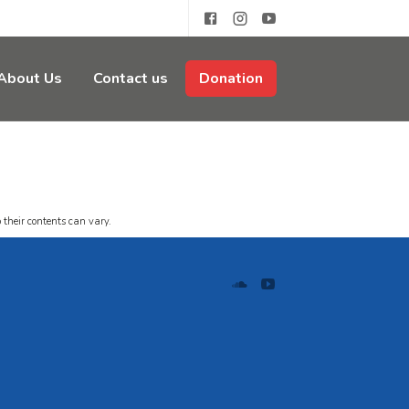
About Us
Contact us
Donation
 their contents can vary.