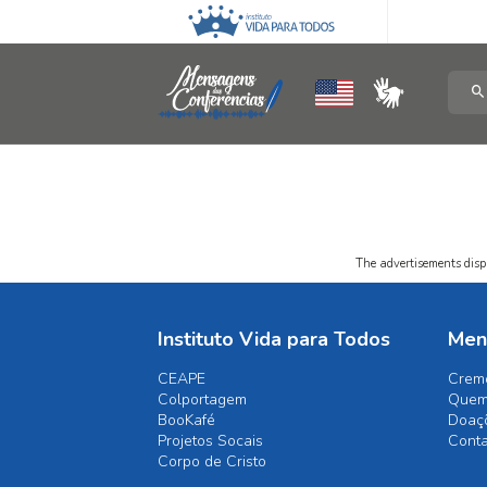
The advertisements displ
Instituto Vida para Todos
Men
CEAPE
Crem
Colportagem
Quem
BooKafé
Doaç
Projetos Socais
Cont
Corpo de Cristo