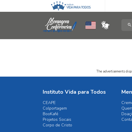
The advertisements displ
Instituto Vida para Todos
Men
CEAPE
Crem
Colportagem
Quem
BooKafé
Doaç
Projetos Socais
Cont
Corpo de Cristo