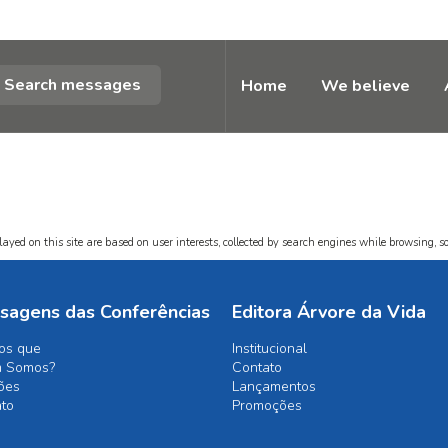
Search messages
Home
We believe
ayed on this site are based on user interests, collected by search engines while browsing, so
sagens das Conferências
Editora Árvore da Vida
os que
Institucional
 Somos?
Contato
ões
Lançamentos
ato
Promoções