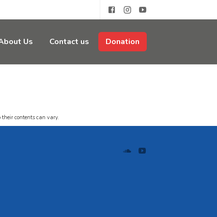
About Us
Contact us
Donation
 their contents can vary.