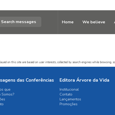
Search messages
Home
We believe
ayed on this site are based on user interests, collected by search engines while browsing, so
sagens das Conferências
Editora Árvore da Vida
os que
Institucional
 Somos?
Contato
ões
Lançamentos
ato
Promoções