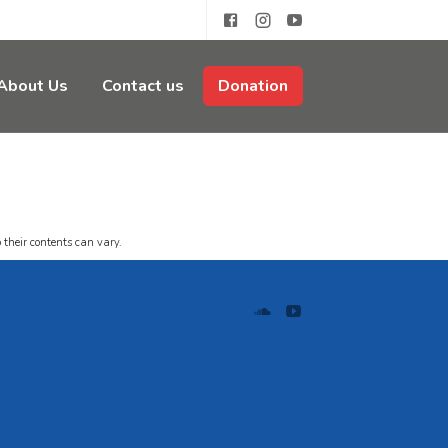
About Us
Contact us
Donation
 their contents can vary.