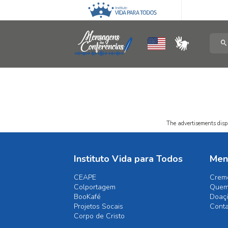
The advertisements displ
Instituto Vida para Todos
Men
CEAPE
Crem
Colportagem
Quem
BooKafé
Doaç
Projetos Socais
Cont
Corpo de Cristo