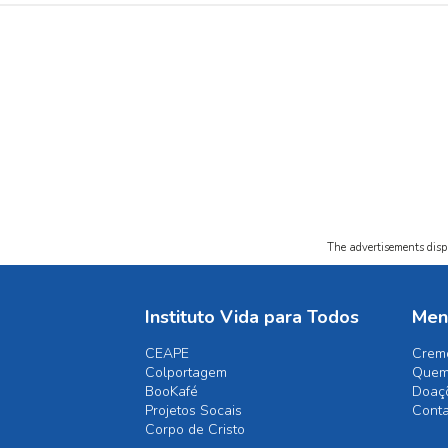
The advertisements displ
Instituto Vida para Todos
Men
CEAPE
Crem
Colportagem
Quem
BooKafé
Doaç
Projetos Socais
Cont
Corpo de Cristo