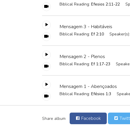
Biblical Reading:
Efesios 2:11-22
Sp
Mensagem 3 - Habitáveis
Biblical Reading:
Ef 2:10
Speaker(s)
Mensagem 2 - Plenos
Biblical Reading:
Ef 1:17-23
Speaker
Mensagem 1 - Abençoados
Biblical Reading:
Efésios 1:3
Speake
Facebook
Twitt
Share album