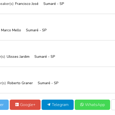
eaker(s):
Francisco José
Sumaré - SP
:
Marco Mello
Sumaré - SP
(s):
Ulisses Jardim
Sumaré - SP
r(s):
Roberto Graner
Sumaré - SP
er
Google+
Telegram
WhatsApp