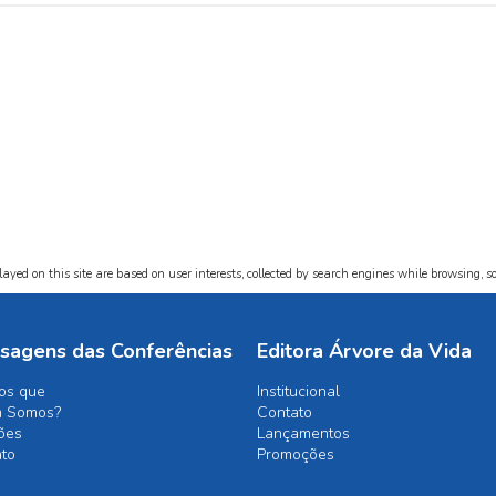
ayed on this site are based on user interests, collected by search engines while browsing, so
sagens das Conferências
Editora Árvore da Vida
os que
Institucional
 Somos?
Contato
ões
Lançamentos
ato
Promoções