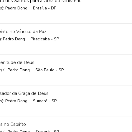
 dos Santos para a Obra do Ministério
s):
Pedro Dong
Brasília - DF
ito no Vínculo da Paz
):
Pedro Dong
Piracicaba - SP
enitude de Deus
(s):
Pedro Dong
São Paulo - SP
ador da Graça de Deus
s):
Pedro Dong
Sumaré - SP
 no Espírito
(s):
Pedro Dong
Sumaré - SP