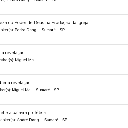
a do Poder de Deus na Produção da Igreja
aker(s):
Pedro Dong
Sumaré - SP
 a revelação
aker(s):
Miguel Ma
-
er a revelação
ker(s):
Miguel Ma
Sumaré - SP
l e a palavra profética
eaker(s):
André Dong
Sumaré - SP