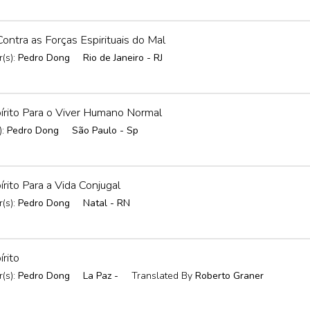
ontra as Forças Espirituais do Mal
(s):
Pedro Dong
Rio de Janeiro - RJ
rito Para o Viver Humano Normal
):
Pedro Dong
São Paulo - Sp
ito Para a Vida Conjugal
(s):
Pedro Dong
Natal - RN
rito
(s):
Pedro Dong
La Paz -
Translated By
Roberto Graner