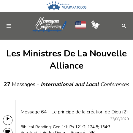
Les Ministres De La Nouvelle
Alliance
27
Messages -
International and Local
Conferences
Message 64 - Le principe de la création de Dieu (2)
23/08/2020
Biblical Reading:
Gen 1:1; Ps 121:2; 124:8; 134:3
Speaker(s):
Pedro Dong
Sumaré - SP