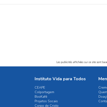
Les publicités affichées sur ce site sont ba
Instituto Vida para Todos
Men
CEAPE
Crem
Colportagem
Quem
BooKafé
Doaç
Projetos Socais
Cont
Corpo de Cristo