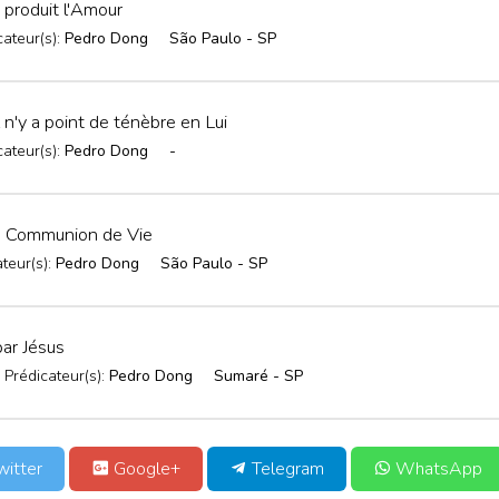
produit l'Amour
cateur(s):
Pedro Dong
São Paulo - SP
 n'y a point de ténèbre en Lui
cateur(s):
Pedro Dong
-
la Communion de Vie
teur(s):
Pedro Dong
São Paulo - SP
par Jésus
Prédicateur(s):
Pedro Dong
Sumaré - SP
itter
Google+
Telegram
WhatsApp