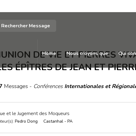
Rechercher Message
UNION DE VIE ET PIERRES VIV
Home
Nous croyons que
Qui so
LES ÉPÎTRES DE JEAN ET PIERR
7
Messages -
Conférences
Internationales et Régional
que et le Jugement des Moqueurs
teur(s):
Pedro Dong
Castanhal - PA