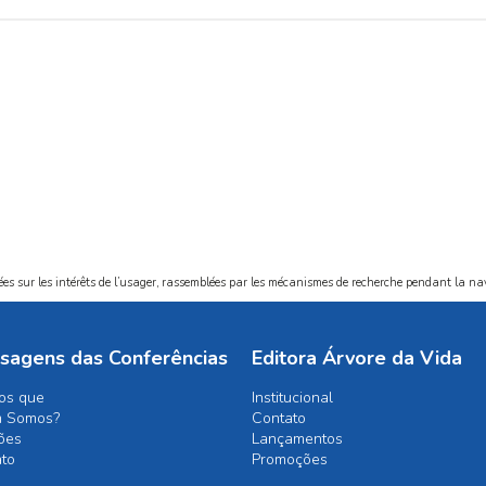
sées sur les intérêts de l’usager, rassemblées par les mécanismes de recherche pendant la na
sagens das Conferências
Editora Árvore da Vida
os que
Institucional
 Somos?
Contato
ões
Lançamentos
ato
Promoções