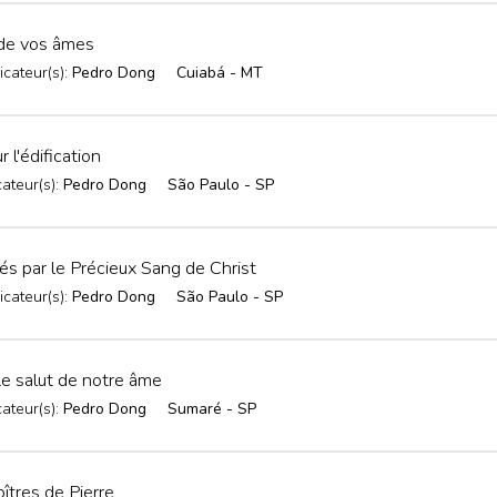
 de vos âmes
icateur(s):
Pedro Dong
Cuiabá - MT
 l'édification
cateur(s):
Pedro Dong
São Paulo - SP
s par le Précieux Sang de Christ
icateur(s):
Pedro Dong
São Paulo - SP
Le salut de notre âme
cateur(s):
Pedro Dong
Sumaré - SP
îtres de Pierre