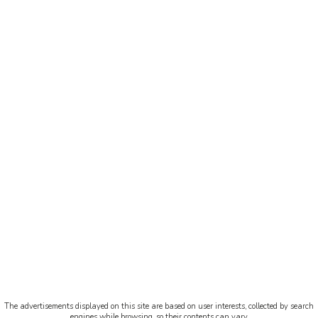
The advertisements displayed on this site are based on user interests, collected by search
engines while browsing, so their contents can vary.