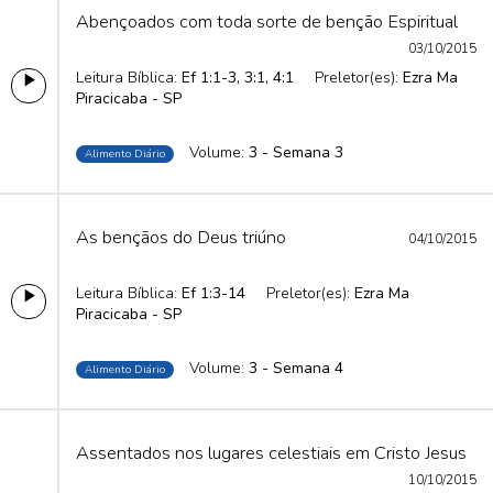
Abençoados com toda sorte de benção Espiritual
03/10/2015
Leitura Bíblica:
Ef 1:1-3, 3:1, 4:1
Preletor(es):
Ezra Ma
Piracicaba - SP
Volume:
3 - Semana 3
Alimento Diário
As bençãos do Deus triúno
04/10/2015
Leitura Bíblica:
Ef 1:3-14
Preletor(es):
Ezra Ma
Piracicaba - SP
Volume:
3 - Semana 4
Alimento Diário
Assentados nos lugares celestiais em Cristo Jesus
10/10/2015